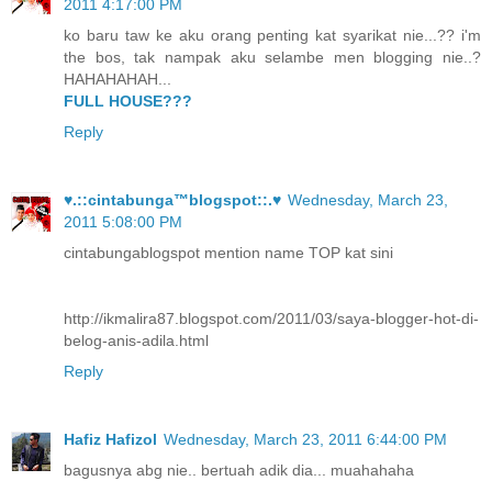
2011 4:17:00 PM
ko baru taw ke aku orang penting kat syarikat nie...?? i'm
the bos, tak nampak aku selambe men blogging nie..?
HAHAHAHAH...
FULL HOUSE???
Reply
♥.::cintabunga™blogspot::.♥
Wednesday, March 23,
2011 5:08:00 PM
cintabungablogspot mention name TOP kat sini
http://ikmalira87.blogspot.com/2011/03/saya-blogger-hot-di-
belog-anis-adila.html
Reply
Hafiz Hafizol
Wednesday, March 23, 2011 6:44:00 PM
bagusnya abg nie.. bertuah adik dia... muahahaha