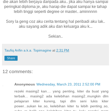
die akan lebih berjaya daripada aku.. jika aku hanya sampai
peringkat diploma je, aku harap die dapat sampai ke tahap
lebih tinggi seperti degree or master.. aminnnnn
Sory la geng coz aku cerita tentang hal peribadi aku lak..
aku sayang adik aku dan keluarga aku k...
Sekian..
Taufiq Arifin a.k.a. Topimagine
at
2:31 PM
Share
12 comments:
Anonymous
Wednesday, March 23, 2011 2:52:00 PM
rezeki masing2 kan.... yang penting, kiter da buat yang
terbaik... masing2 ada kelebihan masing2..mungkin dlm
pelajaran kiter kureng, tapi dlm seni lukis kiter
power...sukan ke..so, kelebihan kiter tu lebih penting..so,