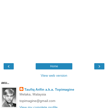
‹
›
Home
View web version
AKU...
Taufiq Arifin a.k.a. Topimagine
Melaka, Malaysia
topimagine@gmail.com
View my complete profile