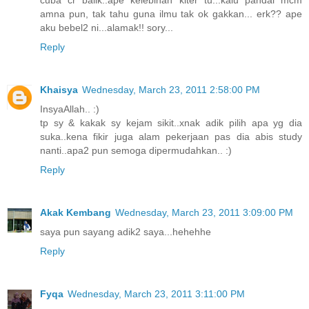
cuba cr balik..ape kelebihan kiter tu...kalu pandai mcm
amna pun, tak tahu guna ilmu tak ok gakkan... erk?? ape
aku bebel2 ni...alamak!! sory...
Reply
Khaisya
Wednesday, March 23, 2011 2:58:00 PM
InsyaAllah.. :)
tp sy & kakak sy kejam sikit..xnak adik pilih apa yg dia
suka..kena fikir juga alam pekerjaan pas dia abis study
nanti..apa2 pun semoga dipermudahkan.. :)
Reply
Akak Kembang
Wednesday, March 23, 2011 3:09:00 PM
saya pun sayang adik2 saya...hehehhe
Reply
Fyqa
Wednesday, March 23, 2011 3:11:00 PM